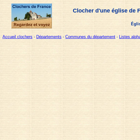
Clocher d'une église de 
Égli
Accueil clochers
-
Départements
-
Communes du département
-
Listes alp