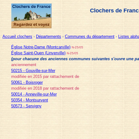
Clochers de Franc
Accueil clochers
-
Départements
-
Communes du département
-
Listes alp
Église Notre-Dame (Montcarville)
N-25/05
Église Saint-Ouen (Linverville)
N-25/05
(pour chacune des anciennes communes suivantes s'ouvre une page 
anciennement
50215 - Gouville-sur-Mer
modifiée en 2015 par rattachement de
50061 - Boisroger
modifiée en 2018 par rattachement de
50014 - Anneville-sur-Mer
50354 - Montsurvent
50573 - Servigny