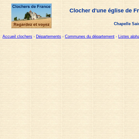
Clocher d'une église de F
Chapelle Sain
Accueil clochers
-
Départements
-
Communes du département
-
Listes alp