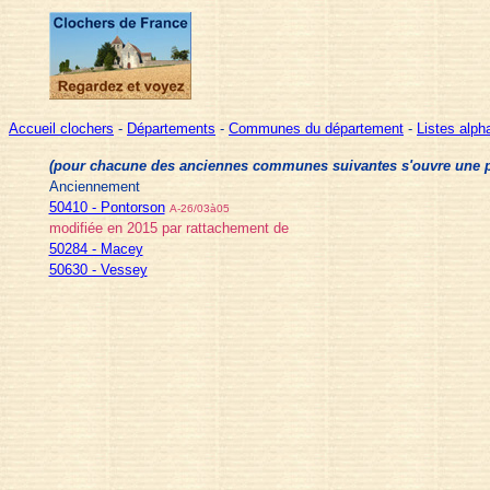
Accueil clochers
-
Départements
-
Communes du département
-
Listes alp
(pour chacune des anciennes communes suivantes s'ouvre une pag
Anciennement
50410 - Pontorson
A-26/03à05
modifiée en 2015 par rattachement de
50284 - Macey
50630 - Vessey