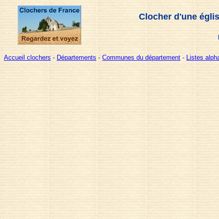
Clocher d'une égli
Accueil clochers
-
Départements
-
Communes du département
-
Listes alp