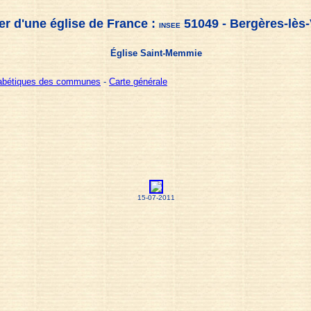
er d'une église de France :
51049 - Bergères-lès-
INSEE
Église Saint-Memmie
habétiques des communes
-
Carte générale
15-07-2011