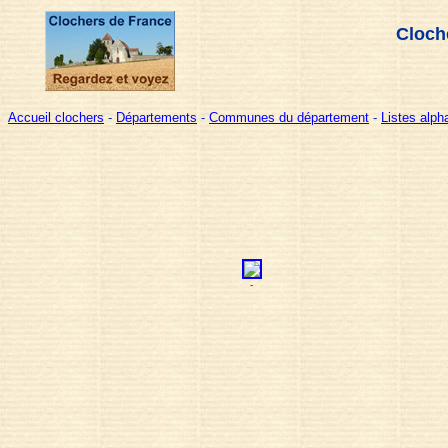
Cloch
Accueil clochers
-
Départements
-
Communes du département
-
Listes alp
-