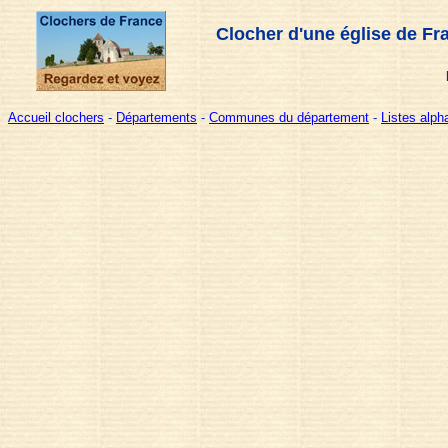
Clocher d'une église de Fr
Accueil clochers
-
Départements
-
Communes du département
-
Listes alp