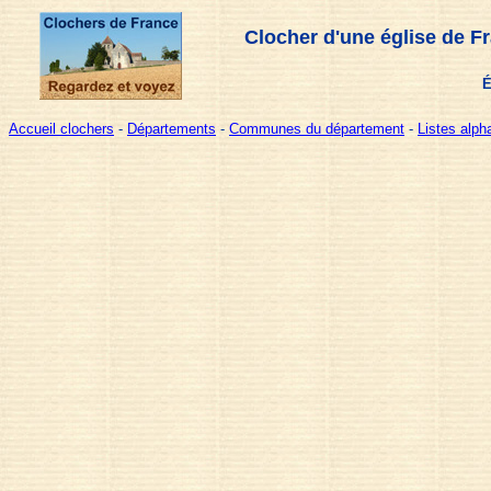
Clocher d'une église de F
É
Accueil clochers
-
Départements
-
Communes du département
-
Listes alp