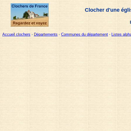
Clocher d'une égli
Accueil clochers
-
Départements
-
Communes du département
-
Listes alp