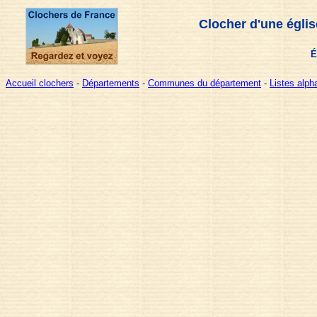
Clocher d'une églis
É
Accueil clochers
-
Départements
-
Communes du département
-
Listes alp