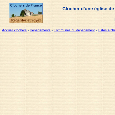
Clocher d'une église de
Accueil clochers
-
Départements
-
Communes du département
-
Listes alp