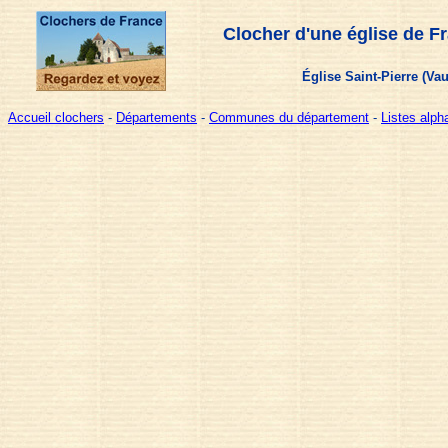
Clocher d'une église de F
Église Saint-Pierre (Va
Accueil clochers
-
Départements
-
Communes du département
-
Listes alp