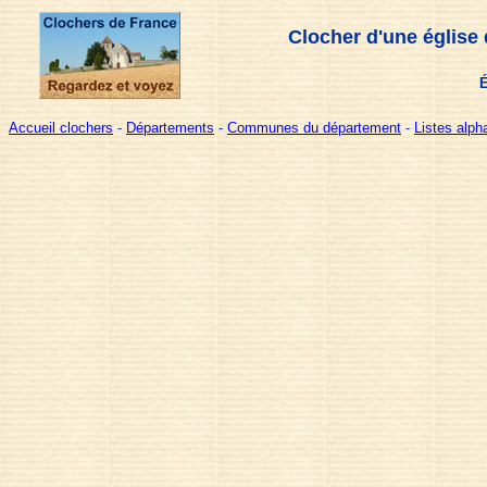
Clocher d'une église
É
Accueil clochers
-
Départements
-
Communes du département
-
Listes alp