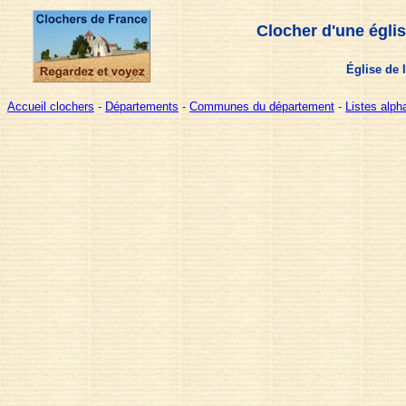
Clocher d'une égli
Église de l
Accueil clochers
-
Départements
-
Communes du département
-
Listes alp