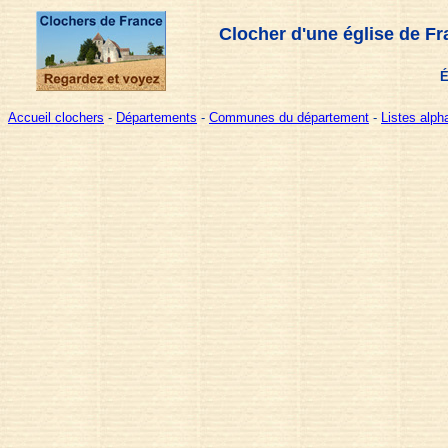
Clocher d'une église de Fr
É
Accueil clochers
-
Départements
-
Communes du département
-
Listes alp