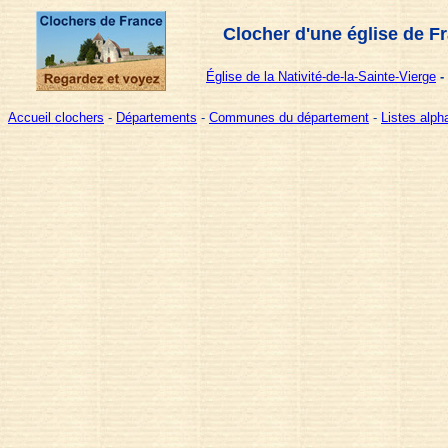
Clocher d'une église de F
Église de la Nativité-de-la-Sainte-Vierge
-
Accueil clochers
-
Départements
-
Communes du département
-
Listes alp