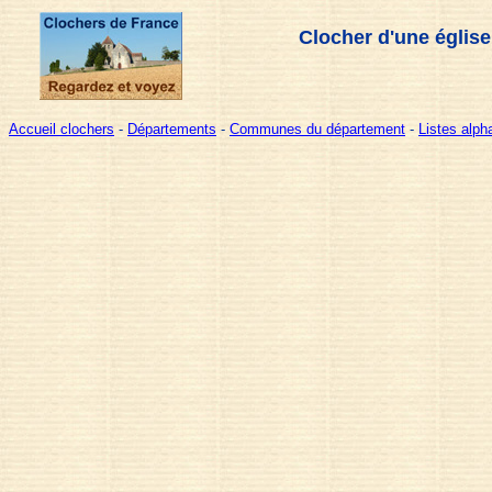
Clocher d'une église
Accueil clochers
-
Départements
-
Communes du département
-
Listes alp