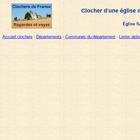
Clocher d'une église 
Église Sa
Accueil clochers
-
Départements
-
Communes du département
-
Listes alp