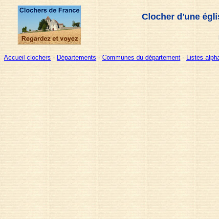
Clocher d'une égl
Accueil clochers
-
Départements
-
Communes du département
-
Listes alp