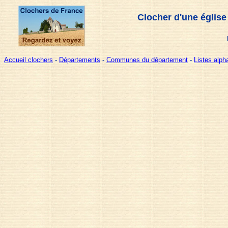
Clocher d'une église
Accueil clochers
-
Départements
-
Communes du département
-
Listes alp