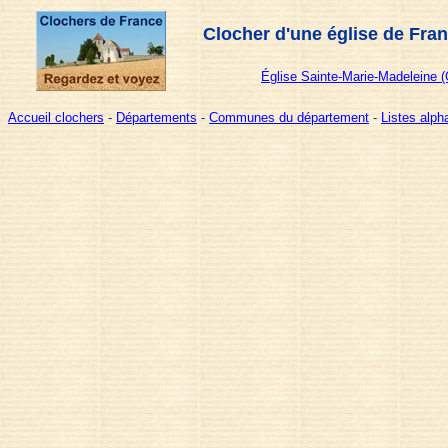
Clocher d'une église de Fra
Église Sainte-Marie-Madeleine (
Accueil clochers
-
Départements
-
Communes du département
-
Listes alp