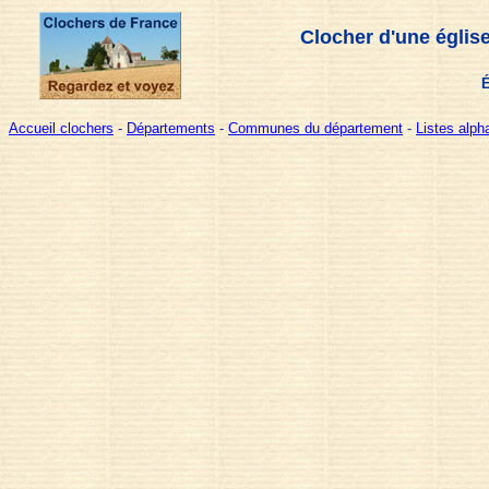
Clocher d'une églis
É
Accueil clochers
-
Départements
-
Communes du département
-
Listes alp