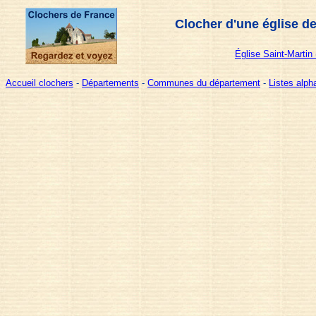
Clocher d'une église d
Église Saint-Martin
Accueil clochers
-
Départements
-
Communes du département
-
Listes alp