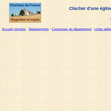
Clocher d'une églis
Accueil clochers
-
Départements
-
Communes du département
-
Listes alp