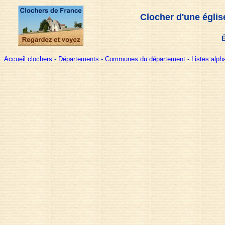
Clocher d'une églis
É
Accueil clochers
-
Départements
-
Communes du département
-
Listes alp