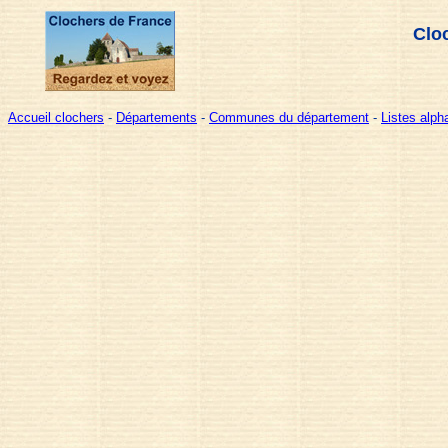
Clo
Accueil clochers
-
Départements
-
Communes du département
-
Listes alp