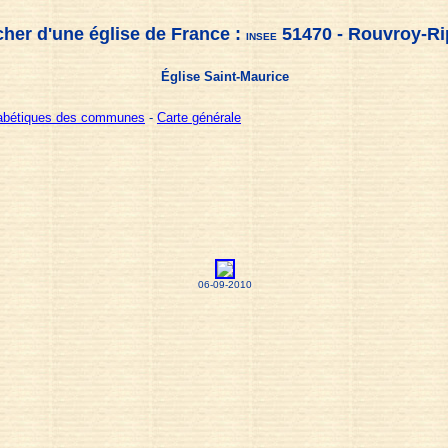
cher d'une église de France :
51470 - Rouvroy-Ri
INSEE
Église Saint-Maurice
habétiques des communes
-
Carte générale
06-09-2010