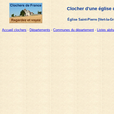
Clocher d'une église 
Église Saint-Pierre (Vert-la-Gr
Accueil clochers
-
Départements
-
Communes du département
-
Listes alp