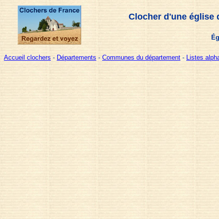
Clocher d'une église 
Ég
Accueil clochers
-
Départements
-
Communes du département
-
Listes alp