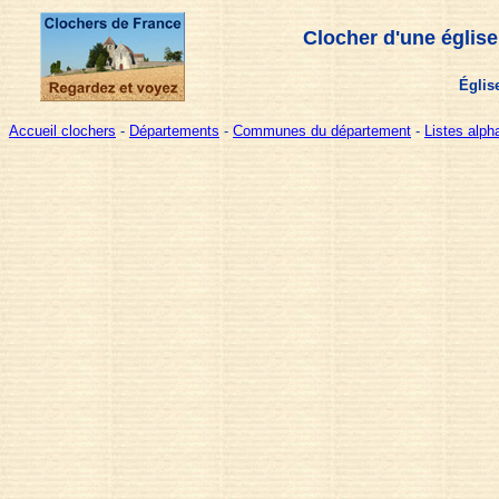
Clocher d'une église
Églis
Accueil clochers
-
Départements
-
Communes du département
-
Listes alp