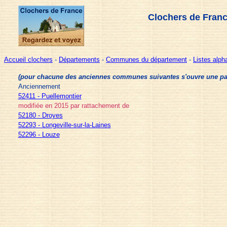
Clochers de Franc
Accueil clochers
-
Départements
-
Communes du département
-
Listes alp
(pour chacune des anciennes communes suivantes s'ouvre une page 
Anciennement
52411 - Puellemontier
modifiée en 2015 par rattachement de
52180 - Droyes
52293 - Longeville-sur-la-Laines
52296 - Louze