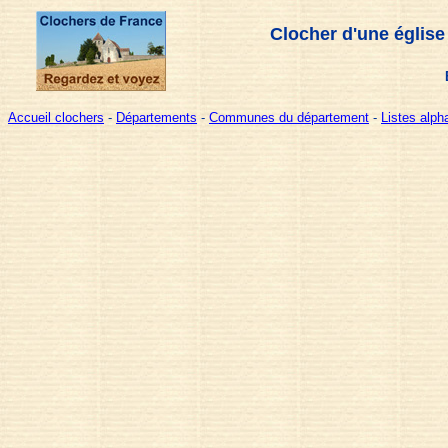
Clocher d'une église
Accueil clochers
-
Départements
-
Communes du département
-
Listes alp