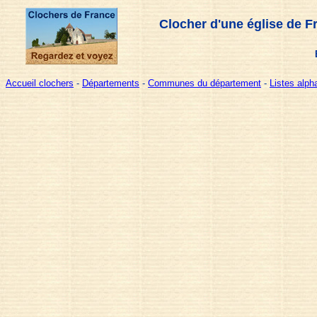
Clocher d'une église de F
Accueil clochers
-
Départements
-
Communes du département
-
Listes alp