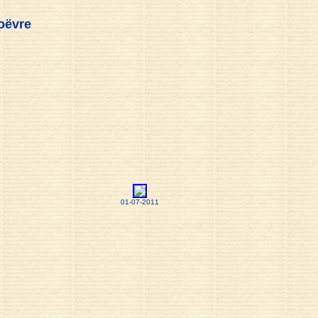
oëvre
01-07-2011