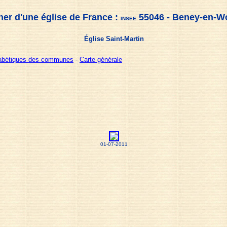
her d'une église de France :
55046 - Beney-en-W
INSEE
Église Saint-Martin
habétiques des communes
-
Carte générale
01-07-2011