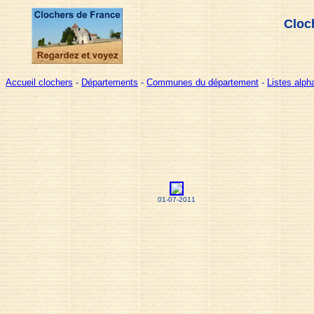
Cloc
Accueil clochers
-
Départements
-
Communes du département
-
Listes alp
01-07-2011