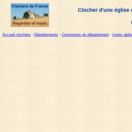
Clocher d'une église 
Accueil clochers
-
Départements
-
Communes du département
-
Listes alp