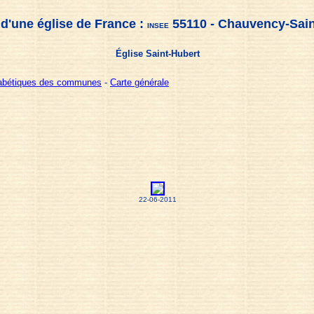
d'une église de France :
55110 - Chauvency-Sain
INSEE
Église Saint-Hubert
habétiques des communes
-
Carte générale
22-06-2011