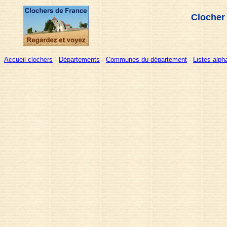
Clocher 
Accueil clochers
-
Départements
-
Communes du département
-
Listes alp