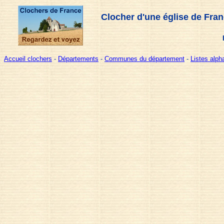
Clocher d'une église de Fran
Accueil clochers
-
Départements
-
Communes du département
-
Listes alp