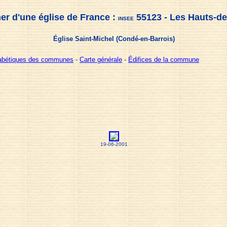
er d'une église de France :
55123 - Les Hauts-d
INSEE
Église Saint-Michel (Condé-en-Barrois)
habétiques des communes
-
Carte générale
-
Édifices de la commune
19-06-2001