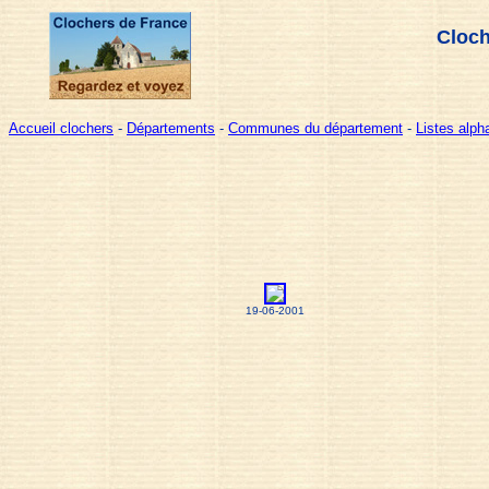
Cloch
Accueil clochers
-
Départements
-
Communes du département
-
Listes alp
19-06-2001