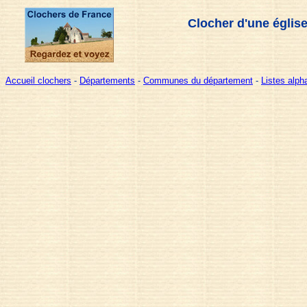
Clocher d'une églis
Accueil clochers
-
Départements
-
Communes du département
-
Listes alp