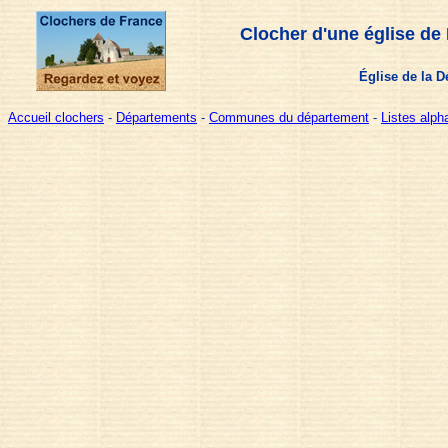
Clocher d'une église de
Église de la D
Accueil clochers
-
Départements
-
Communes du département
-
Listes alp