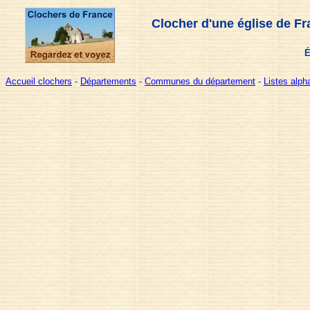
Clocher d'une église de Fr
É
Accueil clochers
-
Départements
-
Communes du département
-
Listes alp