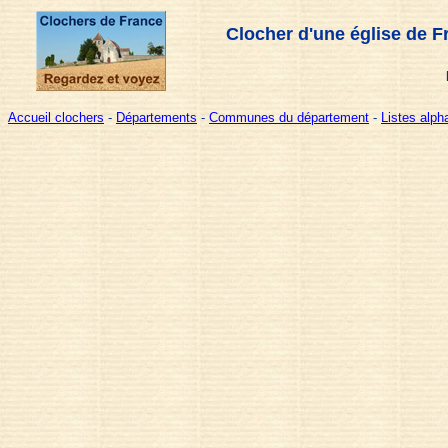
Clocher d'une église de F
Accueil clochers
-
Départements
-
Communes du département
-
Listes alp