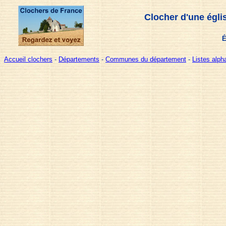
Clocher d'une égli
É
Accueil clochers
-
Départements
-
Communes du département
-
Listes alp