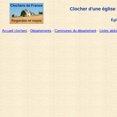
Clocher d'une église
Égl
Accueil clochers
-
Départements
-
Communes du département
-
Listes alp