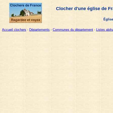
Clocher d'une église de F
Églis
Accueil clochers
-
Départements
-
Communes du département
-
Listes alp