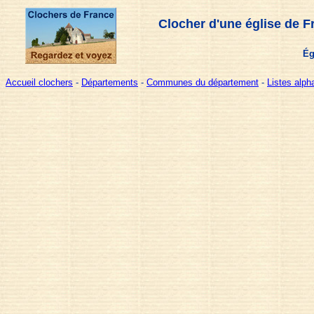
Clocher d'une église de F
Ég
Accueil clochers
-
Départements
-
Communes du département
-
Listes alp