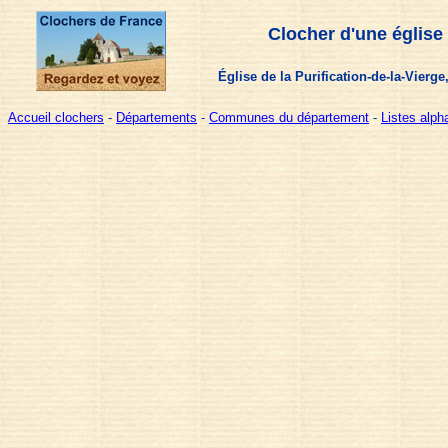
Clocher d'une église
Église de la Purification-de-la-Vierg
Accueil clochers
-
Départements
-
Communes du département
-
Listes alp