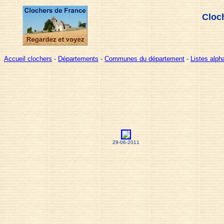
Cloch
Accueil clochers
-
Départements
-
Communes du département
-
Listes alp
29-06-2011