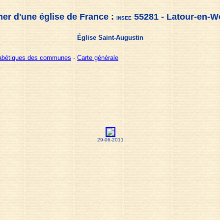
er d'une église de France :
55281 - Latour-en-W
INSEE
Église Saint-Augustin
habétiques des communes
-
Carte générale
29-06-2011