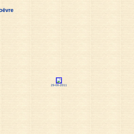
oëvre
29-06-2011