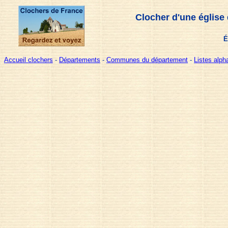
Clocher d'une église
É
Accueil clochers
-
Départements
-
Communes du département
-
Listes alp