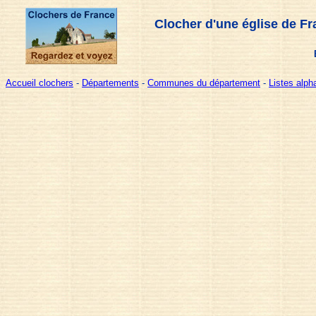
Clocher d'une église de Fr
Accueil clochers
-
Départements
-
Communes du département
-
Listes alp