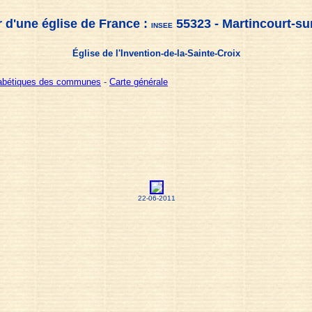
 d'une église de France :
55323 - Martincourt-s
INSEE
Église de l'Invention-de-la-Sainte-Croix
habétiques des communes
-
Carte générale
22-06-2011