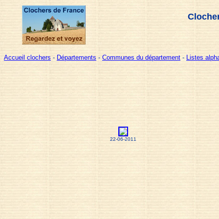
Clocher
Accueil clochers
-
Départements
-
Communes du département
-
Listes alp
22-06-2011